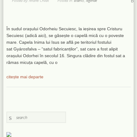
Posted by: Andrei Crivat
Posted In:
,
biserici
legende
În sudul orașului Odorheiu Secuiesc, la ieșirea spre Cristuru
Secuiesc (adică aici), se găsește o capelă mică cu o poveste
mare. Capela Inima lui Isus se află pe teritoriul fostului
sat Gyárosfalva – “satul fabricanților”, sat care a fost alipit
orașului Odorhei în secolul 16. Singura clădire din fostul sat a
rămas micuța capelă, cu o
citește mai departe