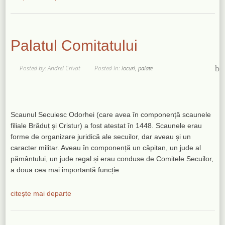
Palatul Comitatului
Posted by: Andrei Crivat
Posted In:
,
locuri
palate
Scaunul Secuiesc Odorhei (care avea în componență scaunele
filiale Brăduț și Cristur) a fost atestat în 1448. Scaunele erau
forme de organizare juridică ale secuilor, dar aveau și un
caracter militar. Aveau în componență un căpitan, un jude al
pământului, un jude regal și erau conduse de Comitele Secuilor,
a doua cea mai importantă funcție
citește mai departe