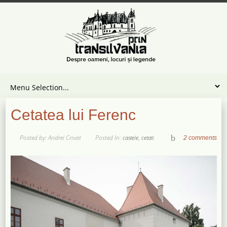
Cetatea lui Ferenc
Posted by: Andrei Crivat
Posted In:
,
castele
cetati
2 comments