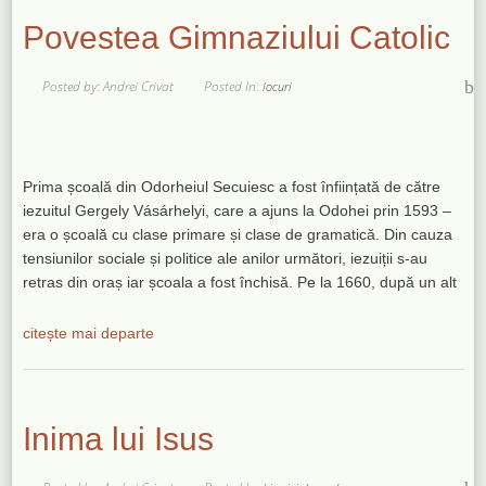
Povestea Gimnaziului Catolic
Posted by: Andrei Crivat
Posted In:
locuri
Prima școală din Odorheiul Secuiesc a fost înființată de către
iezuitul Gergely Vásárhelyi, care a ajuns la Odohei prin 1593 –
era o școală cu clase primare și clase de gramatică. Din cauza
tensiunilor sociale și politice ale anilor următori, iezuiții s-au
retras din oraș iar școala a fost închisă. Pe la 1660, după un alt
citește mai departe
Inima lui Isus