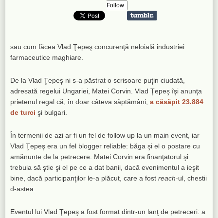
Follow
sau cum făcea Vlad Ţepeş concurenţă neloială industriei
farmaceutice maghiare.
De la Vlad Ţepeş ni s-a păstrat o scrisoare puţin ciudată,
adresată regelui Ungariei, Matei Corvin. Vlad Ţepeş îşi anunţa
prietenul regal că, în doar câteva săptămâni,
a căsăpit 23.884
de turci
şi bulgari.
În termenii de azi ar fi un fel de follow up la un main event, iar
Vlad Ţepeş era un fel blogger reliable: băga şi el o postare cu
amănunte de la petrecere. Matei Corvin era finanţatorul şi
trebuia să ştie şi el pe ce a dat banii, dacă evenimentul a ieşit
bine, dacă participanţilor le-a plăcut, care a fost
reach
-ul, chestii
d-astea.
Eventul lui Vlad Ţepeş a fost format dintr-un lanţ de petreceri: a