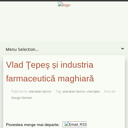
Vlad Ţepeş și industria
farmaceutică maghiară
Publicat în:
Tag:
,
Scris de:
anecdote istorice
anecdote istorice
vlad tepes
George Damian
Povestea merge mai departe: