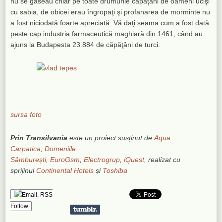
nu se găseau chiar pe toate drumurile căpăţâni de oameni ucişi
cu sabia, de obicei erau îngropaţi şi profanarea de morminte nu
a fost niciodată foarte apreciată. Vă daţi seama cum a fost dată
peste cap industria farmaceutică maghiară din 1461, când au
ajuns la Budapesta 23.884 de căpăţâni de turci.
sursa foto
Prin Transilvania
este un proiect susținut de
Aqua
Carpatica
,
Domeniile
Sâmburești
,
EuroGsm
,
Electrogrup
,
iQuest
, realizat cu
sprijinul
Continental Hotels
și
Toshiba
Follow