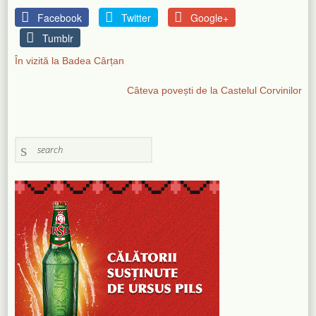
Facebook
Twitter
Google+
Tumblr
În vizită la Badea Cârțan
Câteva povești de la Castelul Corvinilor