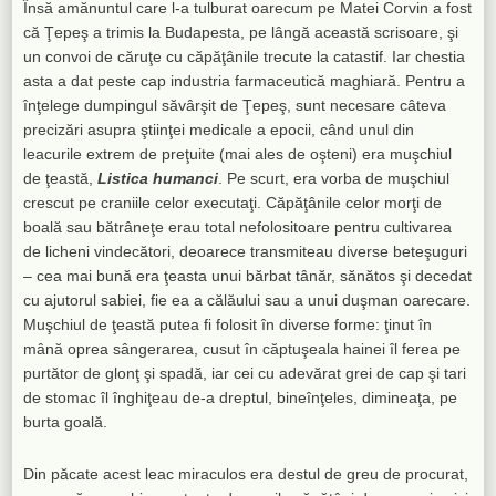
Însă amănuntul care l-a tulburat oarecum pe Matei Corvin a fost
că Ţepeş a trimis la Budapesta, pe lângă această scrisoare, şi
un convoi de căruţe cu căpăţânile trecute la catastif. Iar chestia
asta a dat peste cap industria farmaceutică maghiară. Pentru a
înţelege dumpingul săvârşit de Ţepeş, sunt necesare câteva
precizări asupra ştiinţei medicale a epocii, când unul din
leacurile extrem de preţuite (mai ales de oşteni) era muşchiul
de ţeastă,
Listica humanci
. Pe scurt, era vorba de muşchiul
crescut pe craniile celor executaţi. Căpăţânile celor morţi de
boală sau bătrâneţe erau total nefolositoare pentru cultivarea
de licheni vindecători, deoarece transmiteau diverse beteşuguri
– cea mai bună era ţeasta unui bărbat tânăr, sănătos şi decedat
cu ajutorul sabiei, fie ea a călăului sau a unui duşman oarecare.
Muşchiul de ţeastă putea fi folosit în diverse forme: ţinut în
mână oprea sângerarea, cusut în căptuşeala hainei îl ferea pe
purtător de glonţ şi spadă, iar cei cu adevărat grei de cap şi tari
de stomac îl înghiţeau de-a dreptul, bineînţeles, dimineaţa, pe
burta goală.
Din păcate acest leac miraculos era destul de greu de procurat,