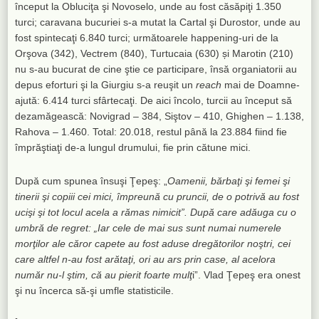
început la Obluciţa şi Novoselo, unde au fost căsăpiţi 1.350
turci; caravana bucuriei s-a mutat la Cartal şi Durostor, unde au
fost spintecaţi 6.840 turci; următoarele happening-uri de la
Orşova (342), Vectrem (840), Turtucaia (630) și Marotin (210)
nu s-au bucurat de cine ştie ce participare, însă organiatorii au
depus eforturi şi la Giurgiu s-a reuşit un
reach
mai de Doamne-
ajută: 6.414 turci sfârtecaţi. De aici încolo, turcii au început să
dezamăgească: Novigrad – 384, Siştov – 410, Ghighen – 1.138,
Rahova – 1.460. Total: 20.018, restul până la 23.884 fiind fie
împrăştiaţi de-a lungul drumului, fie prin cătune mici.
După cum spunea însuşi Ţepeş: „
Oamenii, bărbaţi şi femei şi
tinerii şi copiii cei mici, împreună cu pruncii, de o potrivă au fost
ucişi şi tot locul acela a rămas nimicit”. După care adăuga cu o
umbră de regret: „Iar cele de mai sus sunt numai numerele
morţilor ale căror capete au fost aduse dregătorilor noştri, cei
care altfel n-au fost arătaţi, ori au ars prin case, al acelora
număr nu-l ştim, că au pierit foarte mulţ
i”. Vlad Ţepeş era onest
şi nu încerca să-şi umfle statisticile.