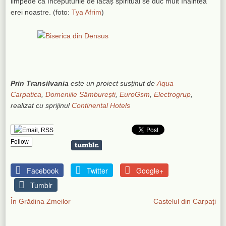
limpede că începuturile de lăcaș spiritual se duc mult înaintea
erei noastre. (foto:
Tya Afrim
)
Prin Transilvania
este un proiect susținut de
Aqua
Carpatica
,
Domeniile Sâmburești
,
EuroGsm
,
Electrogrup
,
realizat cu sprijinul
Continental Hotels
Follow
Facebook
Twitter
Google+
Tumblr
În Grădina Zmeilor
Castelul din Carpați