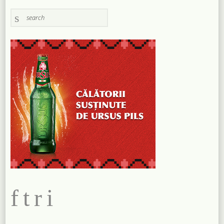
f
t
r
i