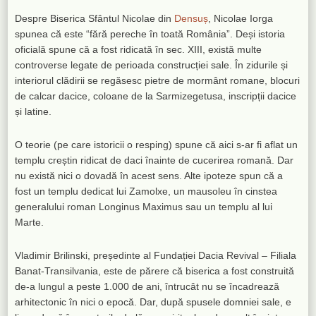
Despre Biserica Sfântul Nicolae din
Densuș
, Nicolae Iorga
spunea că este “fără pereche în toată România”. Deși istoria
oficială spune că a fost ridicată în sec. XIII, există multe
controverse legate de perioada construcției sale. În zidurile și
interiorul clădirii se regăsesc pietre de mormânt romane, blocuri
de calcar dacice, coloane de la Sarmizegetusa, inscripții dacice
și latine.
O teorie (pe care istoricii o resping) spune că aici s-ar fi aflat un
templu creștin ridicat de daci înainte de cucerirea romană. Dar
nu există nici o dovadă în acest sens. Alte ipoteze spun că a
fost un templu dedicat lui Zamolxe, un mausoleu în cinstea
generalului roman Longinus Maximus sau un templu al lui
Marte.
Vladimir Brilinski, președinte al Fundației Dacia Revival – Filiala
Banat-Transilvania, este de părere că biserica a fost construită
de-a lungul a peste 1.000 de ani, întrucât nu se încadrează
arhitectonic în nici o epocă. Dar, după spusele domniei sale, e