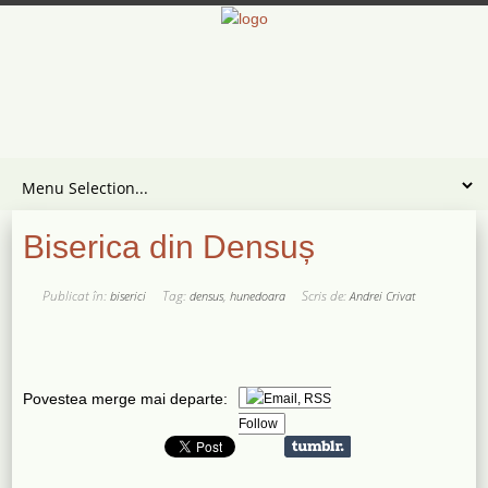
Biserica din Densuș
Publicat în:
Tag:
,
Scris de:
biserici
densus
hunedoara
Andrei Crivat
Povestea merge mai departe:
Follow