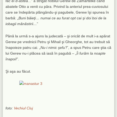
fac ei d-astea..
.” a strigat nobilul Gerew de Zamartelke când
abatele Otto a venit cu pâra. Privind la anteriul prea-cuviosului
care se îndepărta plângându-şi pagubele, Gerew îşi spunea în
barbă: „
Buni băieţi… numai ce au furat opt cai şi doi boi de la
iobagii mănăstirii…
”
Până la urmă s-a ajuns la judecată – şi oricât de mult i-a apărat
Gerew pe vrednicii Petru şi Mihail şi Gheorghe, tot au trebuit să
înapoieze patru cai. „
Nu-i nimic şefu’!
”, a spus Petru care ştia că
lui Gerew nu-i plăcea să iasă în pagubă – „
Îi furăm la noapte
înapoi!
”.
Şi aşa au făcut.
foto:
Vechiul Cluj