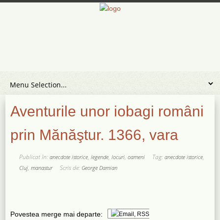
Aventurile unor iobagi români
prin Mănăştur. 1366, vara
Publicat în:
,
,
,
Tag:
,
anecdote istorice
legende
locuri
oameni
anecdote istorice
,
Scris de:
Cluj
manastur
George Damian
Povestea merge mai departe: