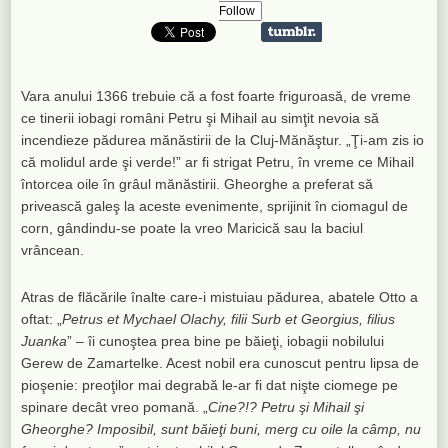
Follow
Vara anului 1366 trebuie că a fost foarte friguroasă, de vreme
ce tinerii iobagi români Petru şi Mihail au simţit nevoia să
incendieze pădurea mănăstirii de la Cluj-Mănăştur. „Ţi-am zis io
că molidul arde şi verde!” ar fi strigat Petru, în vreme ce Mihail
întorcea oile în grâul mănăstirii. Gheorghe a preferat să
privească galeş la aceste evenimente, sprijinit în ciomagul de
corn, gândindu-se poate la vreo Maricică sau la baciul
vrâncean.
Atras de flăcările înalte care-i mistuiau pădurea, abatele Otto a
oftat: „
Petrus et Mychael Olachy, filii Surb et Georgius, filius
Juanka
” – îi cunoştea prea bine pe băieţi, iobagii nobilului
Gerew de Zamartelke. Acest nobil era cunoscut pentru lipsa de
pioşenie: preoţilor mai degrabă le-ar fi dat nişte ciomege pe
spinare decât vreo pomană. „
Cine?!? Petru şi Mihail şi
Gheorghe? Imposibil, sunt băieţi buni, merg cu oile la câmp, nu