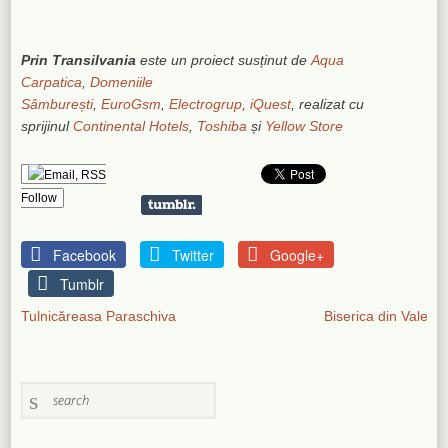
Prin Transilvania
este un proiect susținut de
Aqua
Carpatica
,
Domeniile
Sâmburești
,
EuroGsm
,
Electrogrup
,
iQuest
, realizat cu
sprijinul
Continental Hotels
,
Toshiba
și
Yellow Store
Follow
Facebook
Twitter
Google+
Tumblr
Tulnicăreasa Paraschiva
Biserica din Vale