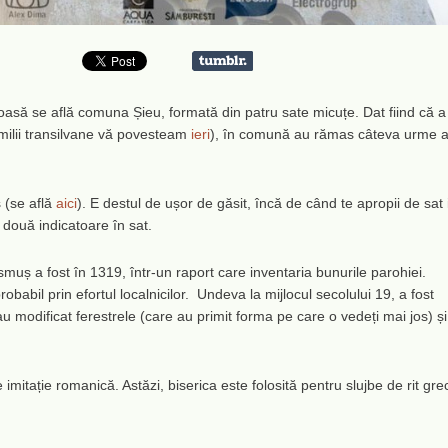
uroasă se află comuna Șieu, formată din patru sate micuțe. Dat fiind că a
amilii transilvane vă povesteam
ieri
), în comună au rămas câteva urme a
 (se află
aici
). E destul de ușor de găsit, încă de când te apropii de sat 
u două indicatoare în sat.
muș a fost în 1319, într-un raport care inventaria bunurile parohiei.
 probabil prin efortul localnicilor. Undeva la mijlocul secolului 19, a fost
au modificat ferestrele (care au primit forma pe care o vedeți mai jos) și
 de imitație romanică. Astăzi, biserica este folosită pentru slujbe de rit gre