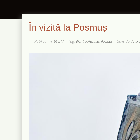
În vizită la Posmuș
Publicat în:
Tag:
,
Scris de:
biserici
Bistrita-Nasaud
Posmus
Andre