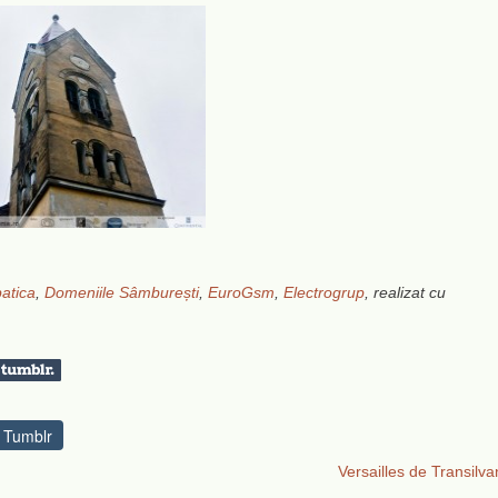
atica
,
Domeniile Sâmburești
,
EuroGsm
,
Electrogrup
, realizat cu
Tumblr
Versailles de Transilva