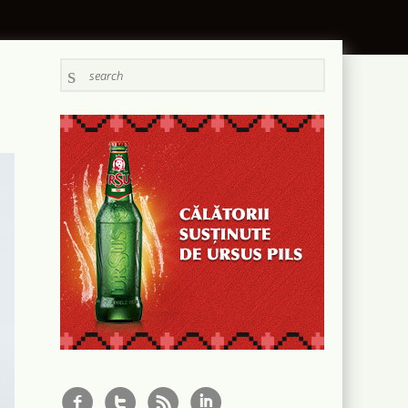
f
t
r
i