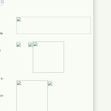
le
i
 s-
co-