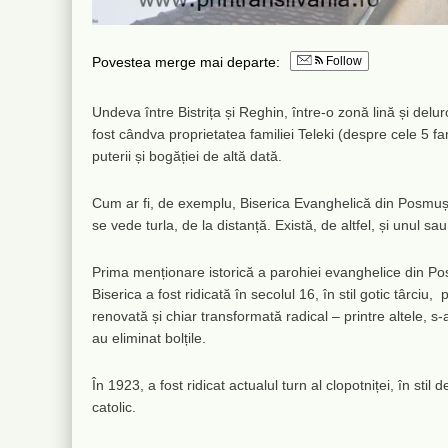
Povestea merge mai departe:
Follow
Undeva între Bistrița și Reghin, între-o zonă lină și del
fost cândva proprietatea familiei Teleki (despre cele 5 f
puterii și bogăției de altă dată.
Cum ar fi, de exemplu, Biserica Evanghelică din Posmuș
se vede turla, de la distanță. Există, de altfel, și unul sa
Prima menționare istorică a parohiei evanghelice din Pos
Biserica a fost ridicată în secolul 16, în stil gotic târciu,
renovată și chiar transformată radical – printre altele, s-
au eliminat bolțile.
În 1923, a fost ridicat actualul turn al clopotniței, în stil
catolic.