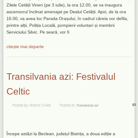
Zilele Cetății Vineri (pe 3 iulie), la ora 12.00, se va inaugura
ascensorul înclinat amenajat pe Dealul Cetății. Apoi, de la ora
16.00, va avea loc Parada Orașului, în cadrul căreia vor defila,
printre alții, Poliția Locală, pompierii voluntari și membrii
Serviciului Silvic. Pe seară, vor fi
citește mai departe
Transilvania azi: Festivalul
Celtic
Posted by: Andrei Crivat
Posted In:
Transilvania azi
Începe astăzi la Beclean, județul Bistrița, a doua ediție a