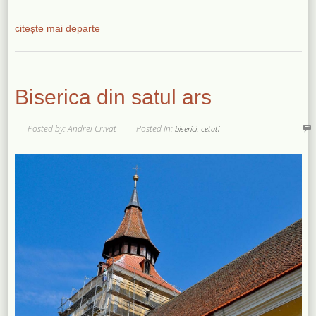
citește mai departe
Biserica din satul ars
Posted by: Andrei Crivat
Posted In:
,
biserici
cetati