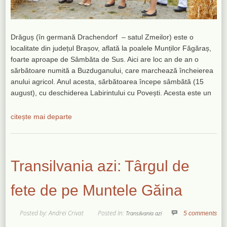
Drăguș (în germană Drachendorf – satul Zmeilor) este o
localitate din județul Brașov, aflată la poalele Munților Făgăraș,
foarte aproape de Sâmbăta de Sus. Aici are loc an de an o
sărbătoare numită a Buzduganului, care marchează încheierea
anului agricol. Anul acesta, sărbătoarea începe sâmbătă (15
august), cu deschiderea Labirintului cu Povești. Acesta este un
citește mai departe
Transilvania azi: Târgul de
fete de pe Muntele Găina
Posted by: Andrei Crivat
Posted In:
Transilvania azi
5 comments