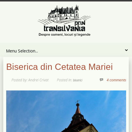
Biserica din Cetatea Mariei
Posted by: Andrei Crivat
Posted In:
biserici
4 comments