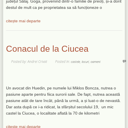
județul Sălaj. Goga, provenind dintr-o familie de preoți, și-a dorit
destul de mult ca pe proprietatea sa să funcționeze o
citește mai departe
Conacul de la Ciucea
Posted by: Andrei Crivat
Posted In:
,
,
castele
locuri
oameni
Un avocat din Huedin, pe numele lui Miklos Boncza, nutrea o
pasiune aparte pentru fiica surorii sale. De fapt, nutrea această
pasiune atât de tare încât, până la urmă, a și luat-o de nevastă.
Dar asta după ce i-a ridicat, la sfârșitul secolului 19, un mic
castel la Ciucea, o localitate aflată la 70 de kilometri
citește mai departe