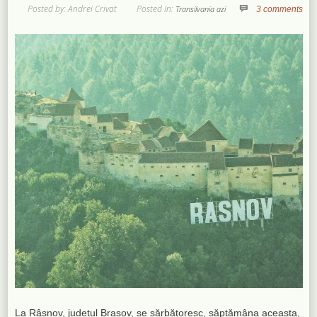
Posted by: Andrei Crivat
Posted In:
Transilvania azi
3 comments
La Râșnov, județul Brașov, se sărbătoresc, săptămâna aceasta,