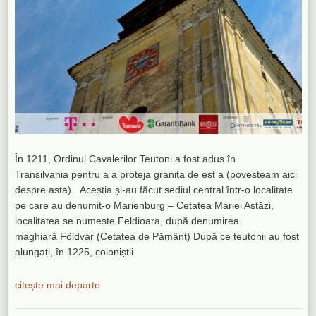
În 1211, Ordinul Cavalerilor Teutoni a fost adus în
Transilvania pentru a a proteja granița de est a (povesteam aici
despre asta). Aceștia și-au făcut sediul central într-o localitate
pe care au denumit-o Marienburg – Cetatea Mariei Astăzi,
localitatea se numește Feldioara, după denumirea
maghiară Földvár (Cetatea de Pământ) După ce teutonii au fost
alungați, în 1225, coloniștii
citește mai departe