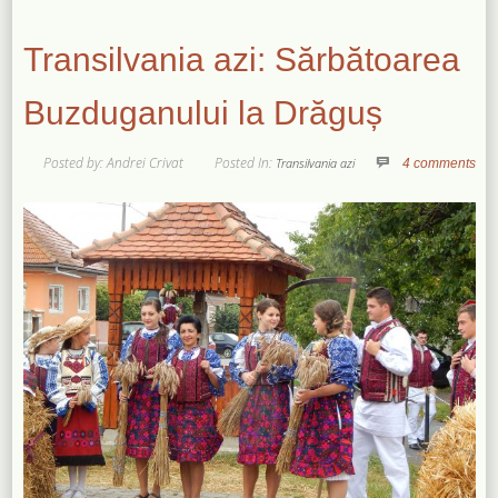
Transilvania azi: Sărbătoarea
Buzduganului la Drăguș
Posted by: Andrei Crivat
Posted In:
Transilvania azi
4 comments